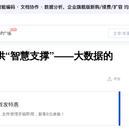
CP广场
文章/答
供“智慧支撑”——大数据的
举报
et 首发特惠
，文件管理开箱即用，新客0元体验！