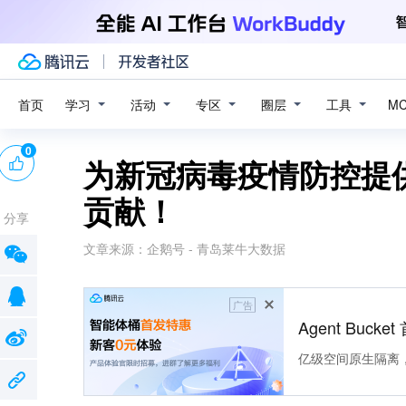
学习
活动
专区
圈层
工具
首页
M
0
为新冠病毒疫情防控提
贡献！
分享
文章来源：
企鹅号 - 青岛莱牛大数据
广告
Agent Buck
亿级空间原生隔离