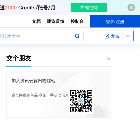
文档
建议反馈
控制台
登录/注册
案/技术大牛
发布
交个朋友
加入腾讯云官网粉丝站
蹲全网底价单品 享第一手活动信息