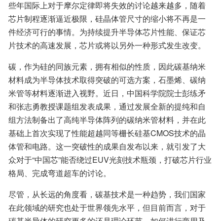
些年国际上对于摩尔定律即将失效的讨论越来越多，随着
芯片制程逐渐逼近极限，硅晶体管尺寸的缩小将不再是一
件经济可行的事情。为持续提升半导体芯片性能、保证芯
片技术的高速发展，芯片或将以另外一种形式发生改变。
碳，作为硅的同族元素，拥有相似的性质，因此碳基纳米
材料成为半导体技术取得突破的可选方案，石墨烯、碳纳
米管等材料逐渐进入视野。近日，中国科学院院士彭练矛
和张志勇教授课题组发表成果，通过发展全新的提纯和自
组方法制备出了高纯半导体阵列的碳纳米管材料，并在此
基础上首次实现了性能超越同等栅长硅基CMOS技术的晶
体管和电路。这一突破性的成果自发布以来，就引发了大
众对于“中国芯”能否绕过EUV光刻技术瓶颈，打破芯片行业
格局、完成弯道超车的讨论。
尽管，从长远的角度看，碳基技术是一种趋势，我们国家
在此领域的研究也处于世界领先水平，但目前而言，对于
碳基半导体的研究更多的还是理论环节，如何进行商用及