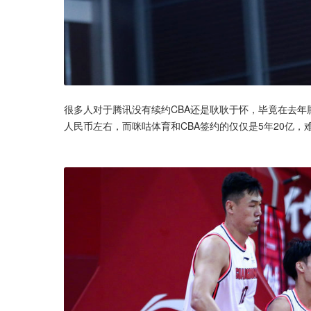
很多人对于腾讯没有续约CBA还是耿耿于怀，毕竟在去年腾
人民币左右，而咪咕体育和CBA签约的仅仅是5年20亿，