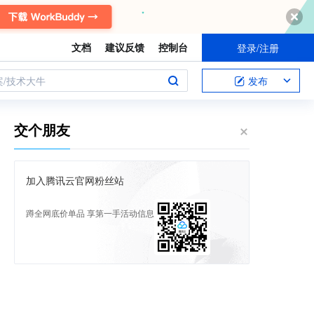
文档
建议反馈
控制台
登录/注册
案/技术大牛
发布
交个朋友
加入腾讯云官网粉丝站
蹲全网底价单品 享第一手活动信息