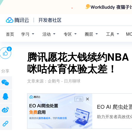
学习
活动
专区
圈层
工具
首页
M
0
腾讯愿花大钱续约NBA
咪咕体育体验太差！
分享
文章来源：
企鹅号 - 日月聊球
广告
EO AI 爬虫
助力开发者高效优