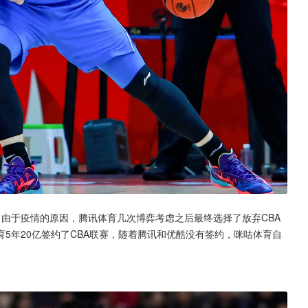
，由于疫情的原因，腾讯体育几次博弈考虑之后最终选择了放弃CBA
5年20亿签约了CBA联赛，随着腾讯和优酷没有签约，咪咕体育自