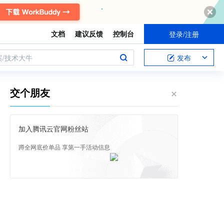
文档
建议反馈
控制台
登录/注册
案/技术大牛
发布
交个朋友
加入腾讯云官网粉丝站
蹲全网底价单品 享第一手活动信息