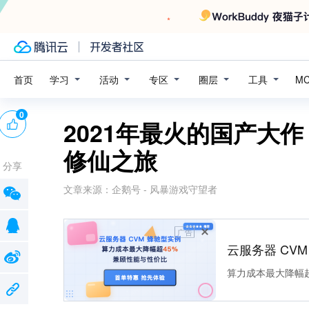
学习
活动
专区
圈层
工具
首页
M
0
2021年最火的国产大
修仙之旅
分享
文章来源：
企鹅号 - 风暴游戏守望者
广告
云服务器 CV
算力成本最大降幅超