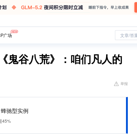
CP广场
文章/答
作《鬼谷八荒》：咱们凡人的
举报
M 蜂驰型实例
45%