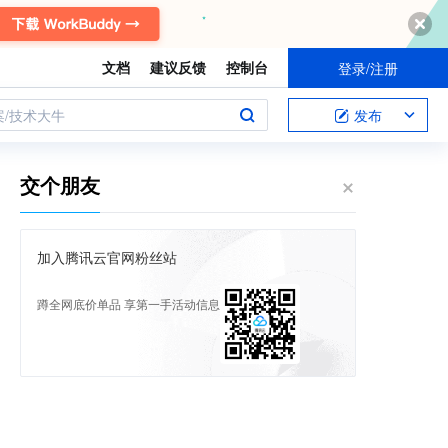
文档
建议反馈
控制台
登录/注册
案/技术大牛
发布
交个朋友
加入腾讯云官网粉丝站
蹲全网底价单品 享第一手活动信息