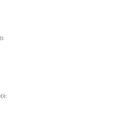
));
());