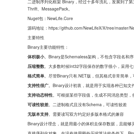
二进制序列化框架 Binary，经过十多年洗礼，发展到了第三代支
Thrift、MessagePack。
Nuget包：NewLife.Core
源码地址：https://github.com/NewLifeX/X/tree/master/NewL
主要特性
Binary主要功能特性：
体积极小
。Binary是Schemaless架构，不包含字段
压缩整数
。大多数时候Int32字段保存的数字很小，采用
格式简单
。尽管Binary只有.NET版，但其格式非常简
支持性很广
。Binary设计初衷，就是用于实现各种已知文件
支持动态特性
。可根据某些字段值，生成不同消息类型，
可读性较差
。二进制格式且没有Schema，可读性较差
无版本支持
。需要读写双方约定好多版本格式的兼容
Binary设计理念，就是用最小的体积去保存数据，且能
直接序列化对象，在没有使用额外压缩算法的条件下，Bin