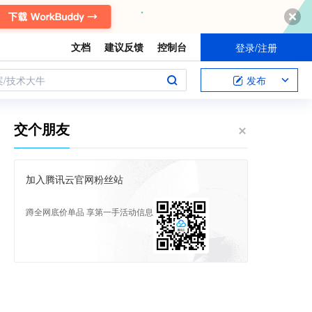
文档
建议反馈
控制台
登录/注册
案/技术大牛
发布
交个朋友
加入腾讯云官网粉丝站
蹲全网底价单品 享第一手活动信息