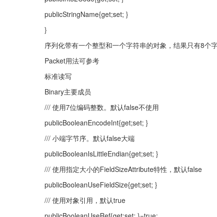
publicStringName{get;set; }
}
序列化带有一个整型和一个字符串的对象，结果只有8个
Packet用法可参考
标准读写
Binary主要成员
/// 使用7位编码整数。默认false不使用
publicBooleanEncodeInt{get;set; }
/// 小端字节序。默认false大端
publicBooleanIsLittleEndian{get;set; }
/// 使用指定大小的FieldSizeAttribute特性，默认false
publicBooleanUseFieldSize{get;set; }
/// 使用对象引用，默认true
publicBooleanUseRef{get;set; }=true;