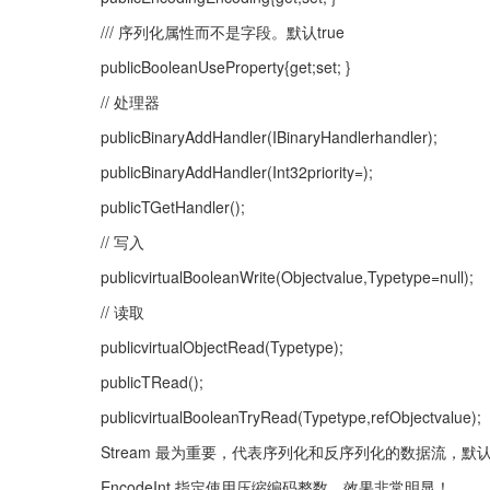
/// 序列化属性而不是字段。默认true
publicBooleanUseProperty{get;set; }
// 处理器
publicBinaryAddHandler(IBinaryHandlerhandler);
publicBinaryAddHandler(Int32priority=);
publicTGetHandler();
// 写入
publicvirtualBooleanWrite(Objectvalue,Typetype=null);
// 读取
publicvirtualObjectRead(Typetype);
publicTRead();
publicvirtualBooleanTryRead(Typetype,refObjectvalue);
Stream 最为重要，代表序列化和反序列化的数据流，
EncodeInt 指定使用压缩编码整数，效果非常明显！