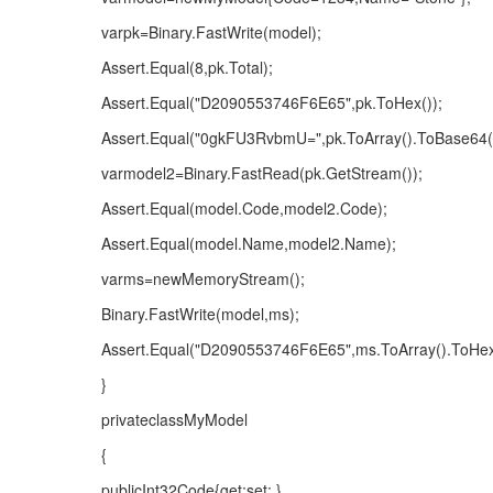
varpk=Binary.FastWrite(model);
Assert.Equal(8,pk.Total);
Assert.Equal("D2090553746F6E65",pk.ToHex());
Assert.Equal("0gkFU3RvbmU=",pk.ToArray().ToBase64(
varmodel2=Binary.FastRead(pk.GetStream());
Assert.Equal(model.Code,model2.Code);
Assert.Equal(model.Name,model2.Name);
varms=newMemoryStream();
Binary.FastWrite(model,ms);
Assert.Equal("D2090553746F6E65",ms.ToArray().ToHex
}
privateclassMyModel
{
publicInt32Code{get;set; }