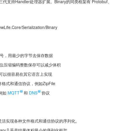
持Handler处理器扩展。Binary的同类框架有 Protobuf、
ife.Core/Serialization/Binary
名和序号，用最少的字节去保存数据
七位压缩编码整数保存可以减少体积
单，可以很容易在其它语言上实现
格式和通信协议，例如ZipFile
例如
MQTT
和
DNS
协议
够灵活实现各种文件格式和通信协议的序列化。
ary几乎是结果体积最小的序列化框架。