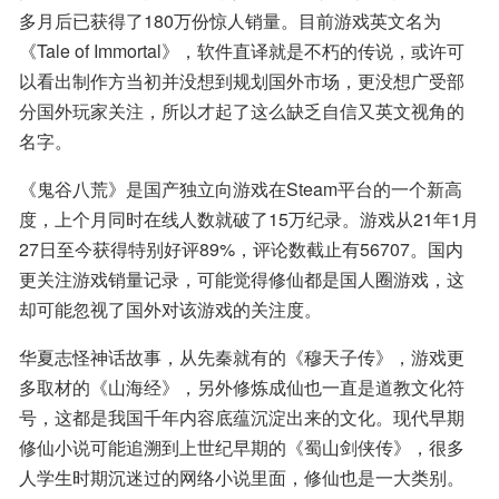
多月后已获得了180万份惊人销量。目前游戏英文名为
《Tale of Immortal》，软件直译就是不朽的传说，或许可
以看出制作方当初并没想到规划国外市场，更没想广受部
分国外玩家关注，所以才起了这么缺乏自信又英文视角的
名字。
《鬼谷八荒》是国产独立向游戏在Steam平台的一个新高
度，上个月同时在线人数就破了15万纪录。游戏从21年1月
27日至今获得特别好评89%，评论数截止有56707。国内
更关注游戏销量记录，可能觉得修仙都是国人圈游戏，这
却可能忽视了国外对该游戏的关注度。
华夏志怪神话故事，从先秦就有的《穆天子传》，游戏更
多取材的《山海经》，另外修炼成仙也一直是道教文化符
号，这都是我国千年内容底蕴沉淀出来的文化。现代早期
修仙小说可能追溯到上世纪早期的《蜀山剑侠传》，很多
人学生时期沉迷过的网络小说里面，修仙也是一大类别。