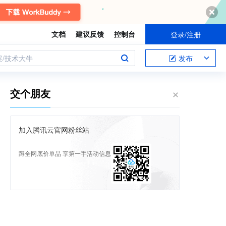
文档
建议反馈
控制台
登录/注册
案/技术大牛
发布
交个朋友
加入腾讯云官网粉丝站
蹲全网底价单品 享第一手活动信息