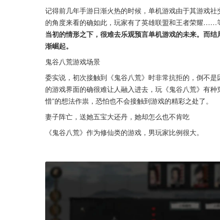
记得前几年手游日渐火热的时候，单机游戏由于其游戏社交
的角度来看的确如此，玩家有了英雄联盟和王者荣耀……等
当初的情形之下，很难去乐观预言单机游戏的未来。而结
渐崛起。
鬼谷八荒游戏场景
委实说，初次接触到《鬼谷八荒》时非常抗拒的，倒不是因
的游戏界面的确很难让人融入进去，玩《鬼谷八荒》有种
惜”的想法作祟，恐怕也不会接触到游戏的精彩之处了。
妻子阵亡，送她五宝大还丹，她却怎么也不肯吃
《鬼谷八荒》作为修仙类的游戏，男玩家比例很大。