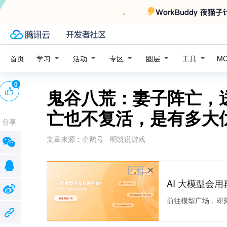
学习
活动
专区
圈层
工具
首页
M
0
鬼谷八荒：妻子阵亡，
亡也不复活，是有多大
分享
文章来源：
企鹅号 - 明凯说游戏
广告
AI 大模型会用
前往模型广场，即