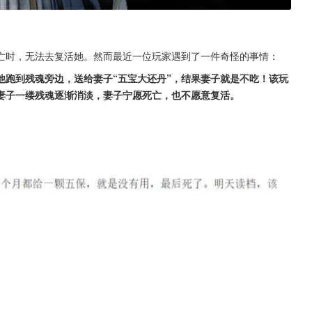
亡时，无法去复活她。然而最近一位玩家遇到了一件奇怪的事情：
他跑到残魂旁边，送给妻子“五宝大还丹”，结果妻子就是不吃！该玩
妻子一缕残魂逐渐消淡，妻子宁愿死亡，也不愿意复活。