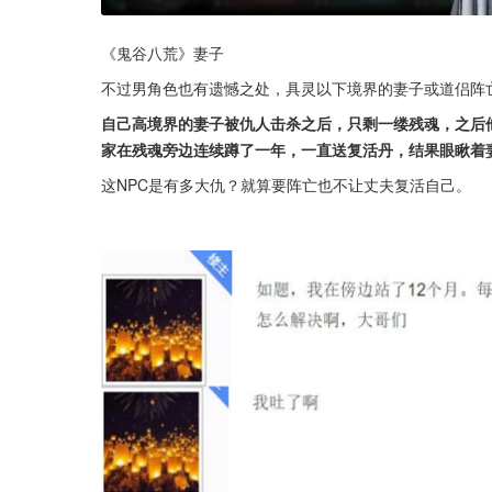
《鬼谷八荒》妻子
不过男角色也有遗憾之处，具灵以下境界的妻子或道侣阵
自己高境界的妻子被仇人击杀之后，只剩一缕残魂，之后
家在残魂旁边连续蹲了一年，一直送复活丹，结果眼瞅着
这NPC是有多大仇？就算要阵亡也不让丈夫复活自己。