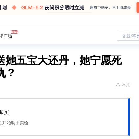
CP广场
文章/答
送她五宝大还丹，她宁愿死
仇？
举报
再买
刻开始动手实验