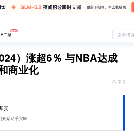
CP广场
文章/答
024）涨超6％ 与NBA达成
和商业化
举报
再买
刻开始动手实验