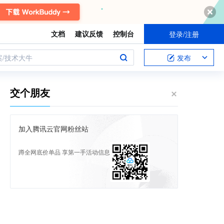
文档
建议反馈
控制台
登录/注册
案/技术大牛
发布
交个朋友
加入腾讯云官网粉丝站
蹲全网底价单品 享第一手活动信息