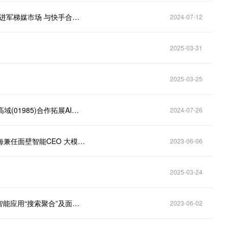
港股异动 | 美团-W(03690)午后涨超5% 携手分众传媒进军梯媒市场 与快手合作将全面升级
2024-07-12
2025-03-31
2025-03-25
港股异动 | 声通科技(02495)一度涨超8%创新高 与美高域(01985)合作拓展AI业务
2024-07-26
港股异动｜知乎-W（02390）盘中涨超4％ CTO李大海兼任面壁智能CEO 大模型研发加速
2023-06-06
2025-03-24
港股异动｜知乎-W（02390）涨超5％ 近日发布最新智能应用“搜索聚合”及面壁智能开源大模型CPM-Bee 10b
2023-06-02