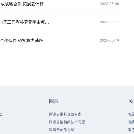
港股异动｜鞍钢股份（00347）涨超4％ 与中国移动达成战略合作 拓展云计算与数据中心等业务
2023-05-08
港股异动｜赤子城科技（09911）早盘涨超13％ 近日与天工异彩签署元宇宙项目战略合作协议
2022-03-17
略合作伙伴 夯实算力基座
2026-05-19
圈层
关
划
腾讯云最具价值专家
社
腾讯云架构师技术同盟
免
腾讯云创作之星
联