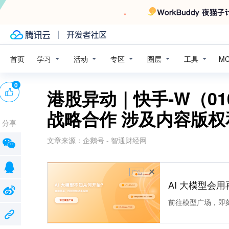
学习
活动
专区
圈层
工具
首页
M
0
港股异动｜快手-W（01
战略合作 涉及内容版权
分享
文章来源：
企鹅号 - 智通财经网
广告
AI 大模型会用
前往模型广场，即