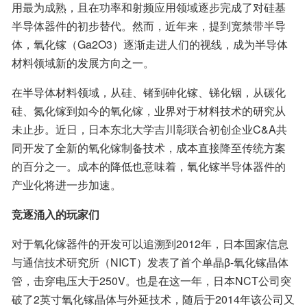
用最为成熟，且在功率和射频应用领域逐步完成了对硅基
半导体器件的初步替代。然而，近年来，提到宽禁带半导
体，氧化镓（Ga2O3）逐渐走进人们的视线，成为半导体
材料领域新的发展方向之一。
在半导体材料领域，从硅、锗到砷化镓、锑化铟，从碳化
硅、氮化镓到如今的氧化镓，业界对于材料技术的研究从
未止步。近日，日本东北大学吉川彰联合初创企业C&A共
同开发了全新的氧化镓制备技术，成本直接降至传统方案
的百分之一。成本的降低也意味着，氧化镓半导体器件的
产业化将进一步加速。
竞逐涌入的玩家们
对于氧化镓器件的开发可以追溯到2012年，日本国家信息
与通信技术研究所（NICT）发表了首个单晶β-氧化镓晶体
管，击穿电压大于250V。也是在这一年，日本NCT公司突
破了2英寸氧化镓晶体与外延技术，随后于2014年该公司又