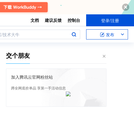
文档
建议反馈
控制台
登录/注册
案/技术大牛
发布
交个朋友
加入腾讯云官网粉丝站
蹲全网底价单品 享第一手活动信息