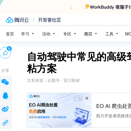
学习
活动
专区
圈层
工具
首页
M
0
自动驾驶中常见的高级驾
粘方案
分享
文章来源：
企鹅号 - 安川新材
广告
EO AI 爬虫
助力开发者高效优