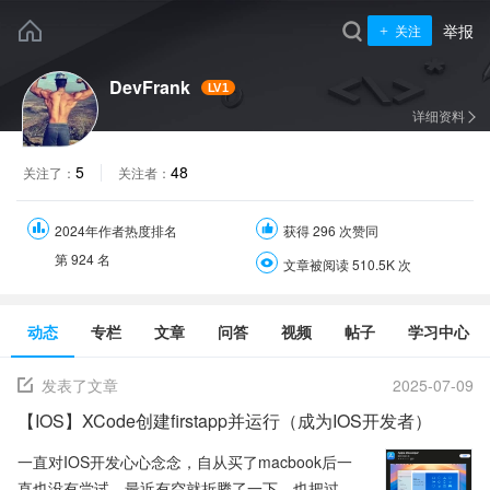
举报
关注
DevFrank
LV1
详细资料
5
48
关注了：
关注者：
2024年作者热度排名
获得 296 次赞同
第
924
名
文章被阅读 510.5K 次
动态
专栏
文章
问答
视频
帖子
学习中心
发表了文章
2025-07-09
【IOS】XCode创建firstapp并运行（成为IOS开发者）
一直对IOS开发心心念念，自从买了macbook后一
直也没有尝试，最近有空就折腾了一下，也把过程