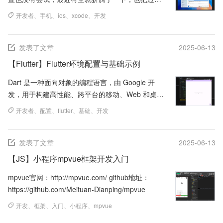
中遇到的问题记录一下。
开发者
、
手机
、
ios
、
xcode
、
开发
发表了文章
2025-06-13
【Flutter】Flutter环境配置与基础示例
Dart 是一种面向对象的编程语言，由 Google 开
发，用于构建高性能、跨平台的移动、Web 和桌面
应用程序。
开发者
、
配置
、
flutter
、
基础
、
开发
发表了文章
2025-06-13
【JS】小程序mpvue框架开发入门
mpvue官网：http://mpvue.com/ github地址：
https://github.com/Meituan-Dianping/mpvue
开发
、
框架
、
入门
、
小程序
、
mpvue