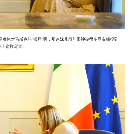
难掩对马斯克的“崇拜”啊，那迷妹儿般的眼神被很多网友捕捉到
板上这样写道。