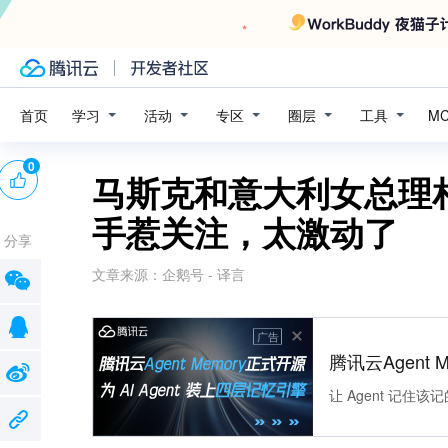
学习
活动
专区
圈层
工具
首页
M
0
马斯克和意大利女总理
手惹关注，太激动了
分享
文章来源：
企鹅号 - 译言
广告
腾讯云Agent 
让 Agent 记