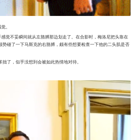
感觉。
乎感觉不妥瞬间就从左胳膊那边划走了。在合影时，梅洛尼把头靠在
顺势碰了一下马斯克的右胳膊，颇有些想要检查一下他的二头肌是否
笨拙了，似乎没想到会被如此热情地对待。