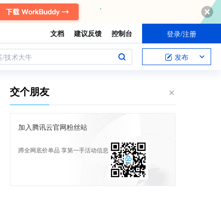
文档
建议反馈
控制台
登录/注册
案/技术大牛
发布
交个朋友
加入腾讯云官网粉丝站
蹲全网底价单品 享第一手活动信息