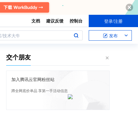
文档
建议反馈
控制台
登录/注册
案/技术大牛
发布
交个朋友
加入腾讯云官网粉丝站
蹲全网底价单品 享第一手活动信息