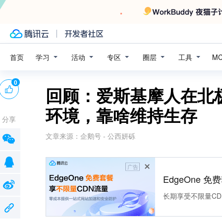
学习
活动
专区
圈层
工具
首页
M
0
回顾：爱斯基摩人在北极
环境，靠啥维持生存
分享
文章来源：
企鹅号 - 公西妍砾
广告
EdgeOne 
长期享受不限量CD