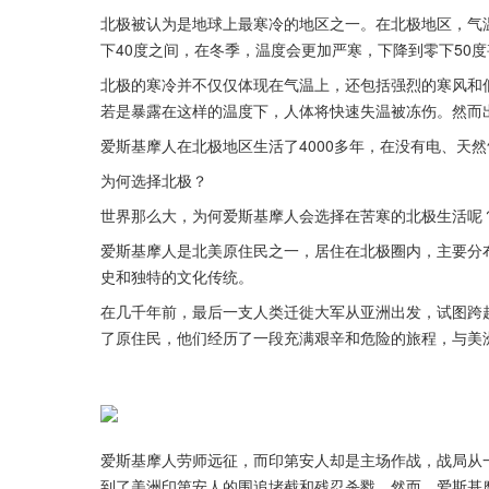
北极被认为是地球上最寒冷的地区之一。在北极地区，气
下40度之间，在冬季，温度会更加严寒，下降到零下50
北极的寒冷并不仅仅体现在气温上，还包括强烈的寒风和
若是暴露在这样的温度下，人体将快速失温被冻伤。然而
爱斯基摩人在北极地区生活了4000多年，在没有电、天
为何选择北极？
世界那么大，为何爱斯基摩人会选择在苦寒的北极生活呢
爱斯基摩人是北美原住民之一，居住在北极圈内，主要分
史和独特的文化传统。
在几千年前，最后一支人类迁徙大军从亚洲出发，试图跨
了原住民，他们经历了一段充满艰辛和危险的旅程，与美
爱斯基摩人劳师远征，而印第安人却是主场作战，战局从
到了美洲印第安人的围追堵截和残忍杀戮。然而，爱斯基