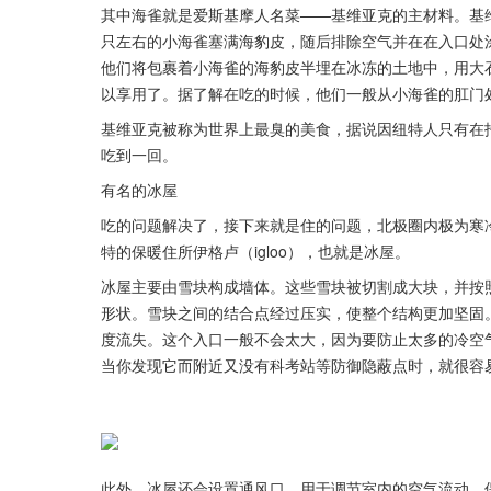
其中海雀就是爱斯基摩人名菜——基维亚克的主材料。基维
只左右的小海雀塞满海豹皮，随后排除空气并在在入口处
他们将包裹着小海雀的海豹皮半埋在冰冻的土地中，用大
以享用了。据了解在吃的时候，他们一般从小海雀的肛门
基维亚克被称为世界上最臭的美食，据说因纽特人只有在
吃到一回。
有名的冰屋
吃的问题解决了，接下来就是住的问题，北极圈内极为寒
特的保暖住所伊格卢（igloo），也就是冰屋。
冰屋主要由雪块构成墙体。这些雪块被切割成大块，并按
形状。雪块之间的结合点经过压实，使整个结构更加坚固
度流失。这个入口一般不会太大，因为要防止太多的冷空
当你发现它而附近又没有科考站等防御隐蔽点时，就很容
此外，冰屋还会设置通风口，用于调节室内的空气流动，