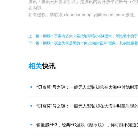
腾讯「腾讯云开发者社区」是腾讯内容开放平台帐号（企
布内容。
如有侵权，请联系 cloudcommunity@tencent.com 删除
上一篇：回顾：宇宙有多大？若把地球缩小成4厘米，等比缩小的宇
下一篇：回顾：夜空为何是黑的？你以为的“正常”现象，其实隐藏着
相关
快讯
“贝奇莫”号之谜：一艘无人驾驶却总在大海中时隐时
“贝奇莫”号之谜：一艘无人驾驶却在大海中时隐时现
销量超FF3，经典FC游戏《敲冰块》，你可能不知道