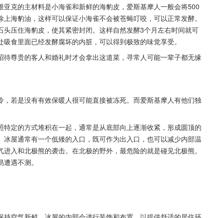
亚克的主材料是小海雀和新鲜的海豹皮，爱斯基摩人一般会将500
涂上海豹油，这样可以保证小海雀不会被苍蝇叮咬，可以正常发酵。
石头压住海豹皮，使其紧密封闭。这样自然发酵3个月左右时间就可
处吸食里面已经发酵腐坏的内脏，可以得到极致的味觉享受。
招待尊贵的客人和婚礼时才会拿出这道菜，寻常人可能一辈子都无缘
冷，若是没有有效保暖人很可能直接被冻死。而爱斯基摩人有他们独
照特定的方式堆积在一起，通常是从底部向上逐渐收紧，形成圆顶的
。冰屋通常有一个低矮的入口，既可作为出入口，也可以减少内部温
气进入和北极熊的袭击。在北极的野外，最危险的就是碰见北极熊。
易遭遇不测。
保持空气新鲜。冰屋的内部会进行装饰和布置，以提供舒适的居住环