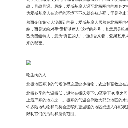
战，且战且退。最终，爱斯基摩人退至北极圈内的寒冬之
为爱斯基摩人在这样的环境下不久就会被冻死，于是停止
然而令印第安人没想到的是，爱斯基摩人居然在北极圈内
绝，而是送给对手“爱斯基摩人”这样的外号，其意思是吃
己为因纽特人，意为“真正的人”，但综合来看，爱斯基摩
来的秘密。
吃生肉的人
北极地区寒冷的气候使得这里缺少植物，农业和畜牧业在
北极冬季的气温极低，通常在摄氏零下30至零下40度之
上最严寒的地方之一。极寒的气温会导致大部分地区的水
许多陆地动物和鸟类会迁移到更温暖的地区或进入冬眠状
限制它们的活动和觅食范围。