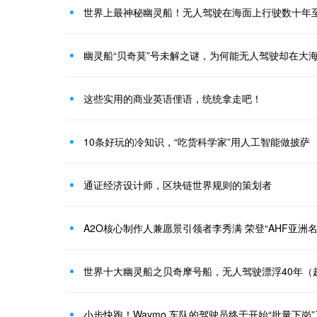
世界上最神秘幽灵船！无人驾驶在海面上行驶数十年
幽灵船“贝奇莫”号未解之谜，为何能无人驾驶却在大
这些实用的商业英语俚语，统统拿走吧！
10条好玩的冷知识，“吃货科学家”用人工智能做披萨
通证经济设计师，区块链世界规则的策划者
A2O核心制作人兼愿景引领者李秀满 荣登“AHF亚洲名
世界十大幽灵船之贝奇摩号船，无人驾驶漂浮40年（
小步快跑！Waymo 车队的驾驶员终于开始“批量下岗”