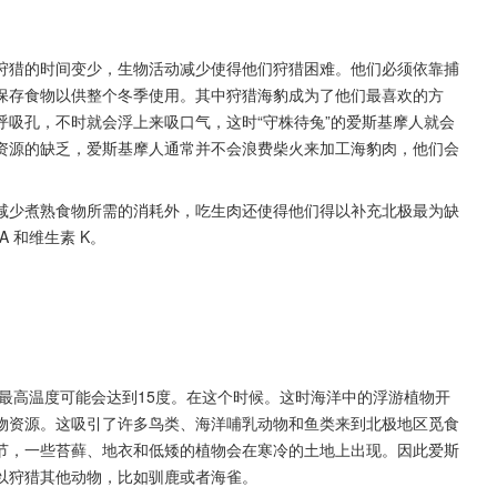
狩猎的时间变少，生物活动减少使得他们狩猎困难。他们必须依靠捕
保存食物以供整个冬季使用。其中狩猎海豹成为了他们最喜欢的方
吸孔，不时就会浮上来吸口气，这时“守株待兔”的爱斯基摩人就会
资源的缺乏，爱斯基摩人通常并不会浪费柴火来加工海豹肉，他们会
减少煮熟食物所需的消耗外，吃生肉还使得他们得以补充北极最为缺
 和维生素 K。
，最高温度可能会达到15度。在这个时候。这时海洋中的浮游植物开
物资源。这吸引了许多鸟类、海洋哺乳动物和鱼类来到北极地区觅食
节，一些苔藓、地衣和低矮的植物会在寒冷的土地上出现。因此爱斯
以狩猎其他动物，比如驯鹿或者海雀。