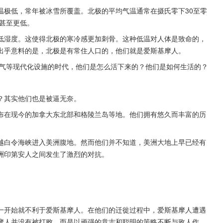
温极低，常年被冰雪所覆盖。北极的平均气温通常在摄氏零下30至零
度甚至更低。
低湿度。这使得北极的寒冷感更加刺骨。这种低温对人体是致命的，
出乎意料的是，北极是有常住人口的，他们就是爱斯基摩人。
然气等现代化设施的时代，他们是怎么活下来的？他们是如何生活的？
？其实他们也是被逼无奈。
布在现今的加拿大东北部和格陵兰岛等地。他们拥有悠久而丰富的历
越白令海峡进入美洲腹地。然而他们并不知道，美洲大地上早已经有
洲印第安人之间发生了激烈的对抗。
一开始就不利于爱斯基摩人。在他们的迁徙过程中，爱斯基摩人遭遇
摩人并没有被打败，而是以顽强的意志和聪明的策略不断与敌人作