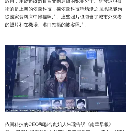
啟用，用於追蹤數百名受到通緝的犯罪分子。研發這項技
術的是上海的依圖科技，據依圖科技稱蜻蜓之眼系統能夠
從國家資料庫中掃描照片。這些照片也包含了城市外來者
的照片和在機場、港口拍攝的旅客照片。
依圖科技的CEO和聯合創始人朱瓏告訴《南華早報》