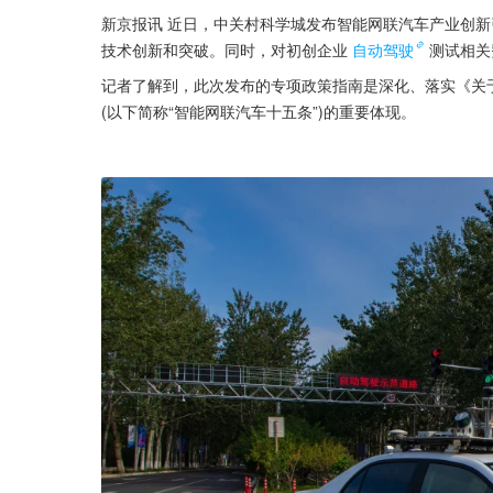
新京报讯 近日，中关村科学城发布智能网联汽车产业创
技术创新和突破。同时，对初创企业
自动驾驶
测试相关
记者了解到，此次发布的专项政策指南是深化、落实《关
(以下简称“智能网联汽车十五条”)的重要体现。