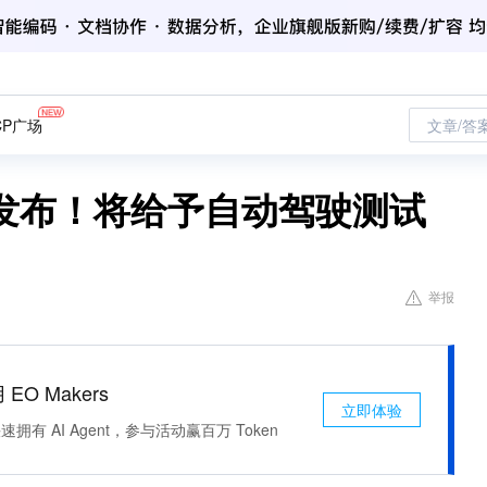
CP广场
文章/答
发布！将给予自动驾驶测试
举报
 EO Makers
立即体验
有 AI Agent，参与活动赢百万 Token