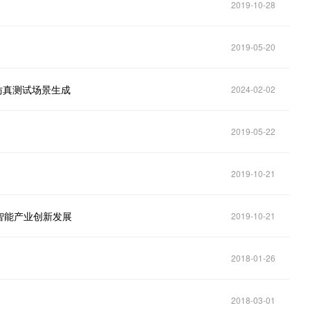
2019-10-28
2019-05-20
仿真测试场景生成
2024-02-02
2019-05-22
2019-10-21
智能产业创新发展
2019-10-21
2018-01-26
2018-03-01