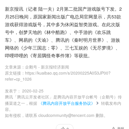
新京报讯（记者 陆一夫）2月第二批国产游戏版号下发。2
月25日晚间，原国家新闻出版广电总局官网显示，共53款
游戏获得游戏版号，其中多为休闲益智类游戏。在此次版
号中，创梦天地的《林中酷跑》、中手游的《欢乐跳
车》、网易的《天谕》、腾讯的《秦时明月世界》、游族
网络的《少年三国志：零》、三七互娱的《无尽梦境》、
哔哩哔哩的《寄居隅怪奇事件簿》等获批。
文章来源：
企鹅号 - 新京报经济新闻
原文链接：
https://kuaibao.qq.com/s/20200225A0S3JP00?
refer=cp_1026
发表于：
2020-02-25
腾讯「腾讯云开发者社区」是腾讯内容开放平台帐号（企鹅号）传
播渠道之一，根据
《腾讯内容开放平台服务协议》
转载发布内
容。
如有侵权，请联系 cloudcommunity@tencent.com 删除。
举报