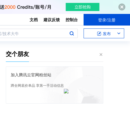
文档
建议反馈
控制台
登录/注册
案/技术大牛
发布
交个朋友
加入腾讯云官网粉丝站
蹲全网底价单品 享第一手活动信息