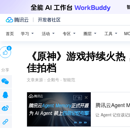
学习
活动
专区
圈层
工具
首页
M
0
《原神》游戏持续火热
佳拍档
分享
文章来源：
企鹅号 - 智能范
广告
腾讯云Agent 
让 Agent 记