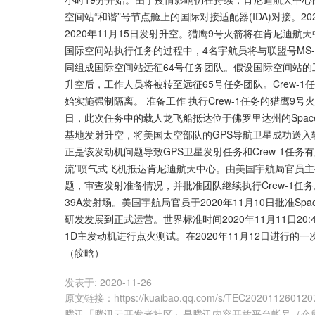
空间站“和谐”号节点舱上的国际对接适配器(IDA)对接。20
2020年11月15日发射升空。猎鹰9号火箭将在肯尼迪航
国际空间站执行任务的过程中，4名宇航员将与联盟号MS
同组成国际空间站远征64号任务团队。假设国际空间站的工
升空后，工作人员将被转至远征65号任务团队。Crew-1任
始实施强制隔离。 准备工作 执行Crew-1任务的猎鹰9号火
日，此次任务中的载人龙飞船抵达位于佛罗里达州的Space
基地发射升空，将美国太空部队的GPS导航卫星成功送入轨
正是该发动机问题导致GPS卫星发射任务和Crew-1任务有所
流”喷气式飞机抵达肯尼迪航天中心。由美国宇航局官员主持的
题，审查发射准备情况，并批准团队继续执行Crew-1任务
39A发射场。美国宇航局官员于2020年11月10日批准
研发发展到正式运营。世界标准时间2020年11月11日2
1D主发动机进行点火测试。在2020年11月12日进行的
（皎晗）
发表于:
2020-11-26
原文链接
：
https://kuaibao.qq.com/s/TEC20201126012
腾讯「腾讯云开发者社区」是腾讯内容开放平台帐号（企