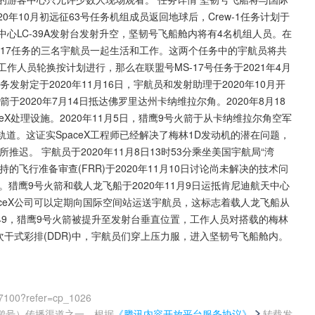
20年10月初远征63号任务机组成员返回地球后，Crew-1任务计划于
天中心LC-39A发射台发射升空，坚韧号飞船舱内将有4名机组人员。在
-17任务的三名宇航员一起生活和工作。这两个任务中的宇航员将共
作人员轮换按计划进行，那么在联盟号MS-17号任务于2021年4月
务发射定于2020年11月16日，宇航员和发射助理于2020年10月开
箭于2020年7月14日抵达佛罗里达州卡纳维拉尔角。2020年8月18
X处理设施。2020年11月5日，猎鹰9号火箭于从卡纳维拉尔角空军
道。这证实SpaceX工程师已经解决了梅林1D发动机的潜在问题，
推迟。 宇航员于2020年11月8日13时53分乘坐美国宇航局“湾
飞行准备审查(FRR)于2020年11月10日讨论尚未解决的技术问
。猎鹰9号火箭和载人龙飞船于2020年11月9日运抵肯尼迪航天中心
SpaceX公司可以定期向国际空间站运送宇航员，这标志着载人龙飞船从
0:49，猎鹰9号火箭被提升至发射台垂直位置，工作人员对搭载的梅林
一次干式彩排(DDR)中，宇航员们穿上压力服，进入坚韧号飞船舱内。
07100?refer=cp_1026
鹅号）传播渠道之一，根据
《腾讯内容开放平台服务协议》
转载发