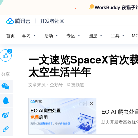
学习
活动
专区
圈层
工具
首页
M
0
一文速览SpaceX首
太空生活半年
分享
文章来源：
企鹅号 - 科技频道
广告
EO AI 爬虫
助力开发者高效优