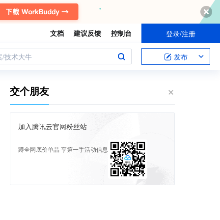
文档
建议反馈
控制台
登录/注册
案/技术大牛
发布
交个朋友
加入腾讯云官网粉丝站
蹲全网底价单品 享第一手活动信息