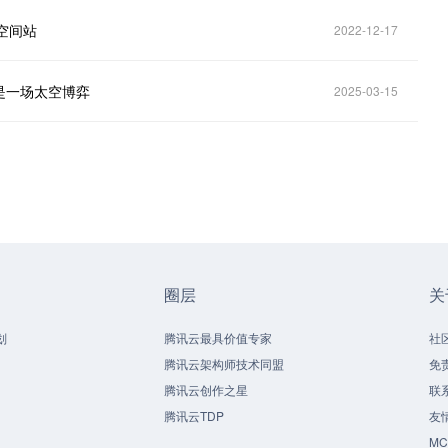
际空间站
2022-12-17
是一场太空博弈
2025-03-15
圈层
关
划
腾讯云最具价值专家
社
腾讯云架构师技术同盟
免
腾讯云创作之星
联
腾讯云TDP
友
M