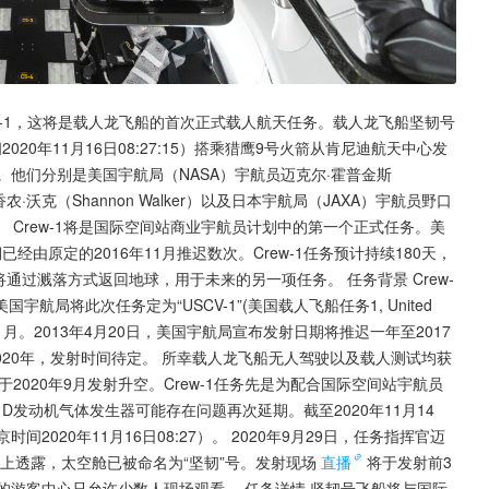
1或Crew-1，这将是载人龙飞船的首次正式载人航天任务。载人龙飞船坚韧号
间2020年11月16日08:27:15）搭乘猎鹰9号火箭从肯尼迪航天中心发
。他们分别是美国宇航局（NASA）宇航员迈克尔·霍普金斯
ver）和香农·沃克（Shannon Walker）以及日本宇航局（JAXA）宇航员野口
Crew-1将是国际空间站商业宇航员计划中的第一个正式任务。美
期已经由原定的2016年11月推迟数次。Crew-1任务预计持续180天，
通过溅落方式返回地球，用于未来的另一项任务。 任务背景 Crew-
航局将此次任务定为“USCV-1”(美国载人飞船任务1, United 
定为2016年11月。2013年4月20日，美国宇航局宣布发射日期将推迟一年至2017
2020年，发射时间待定。 所幸载人龙飞船无人驾驶以及载人测试均获
于2020年9月发射升空。Crew-1任务先是为配合国际空间站宇航员
发动机气体发生器可能存在问题再次延期。截至2020年11月14
时间2020年11月16日08:27）。 2020年9月29日，任务指挥官迈
闻发布会上透露，太空舱已被命名为“坚韧”号。发射现场
直播
将于发射前3
的游客中心只允许少数人现场观看。 任务详情 坚韧号飞船将与国际