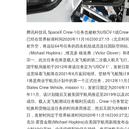
腾讯科技讯 SpaceX Crew-1任务也被称为USCV-
已经在世界标准时间2020年11月16日00:27:15（北京时
射升空，将远征64号任务的四名机组成员送往国际空间站
（Michael Hopkins）,维克多·格洛弗（Victor Glo
宗一。此次任务也将是载人龙飞船的第二次载人航天飞行。 
国宇航局最初于2012年将该任务定为“USCV-1”，发射日
这意味着飞船将在2021年6月返回地球。坚韧号飞船预计将
1将是商业宇航员计划中的第一个正式任务，2012年11月美国宇
States Crew Vehicle, mission 1)，发射日期
年11月。该计划随后又被美国宇航局推迟至2019年以及
成功。载人龙飞船测试任务顺利完成后，Crew-1任务暂定
轮换和货物运送任务的时间表而推迟，然后又因为对梅林1D
日，发射时间定于世界标准时间2020年11月16日00:27北京
克尔·霍普金斯(Michael Hopkins)在美国宇航局新
小时19分开始。由于疫情影响仍在持续，肯尼迪航天中心