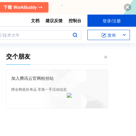
文档
建议反馈
控制台
登录/注册
案/技术大牛
发布
交个朋友
加入腾讯云官网粉丝站
蹲全网底价单品 享第一手活动信息