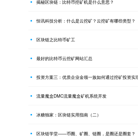
揭秘区块链：比特币挖矿机是什么意思？
恒讯科技分析：什么是云挖矿？云挖矿有哪些类型？
区块链之比特币矿工
最好的比特币云挖矿网站汇总
投资方案三：优质企业金领一族如何通过挖矿投资实
流量魔盒DMC流量魔盒矿机系统开发
冰糖独家：区块链实用指南（二）
区块链学堂——币圈、矿圈、链圈，是圈还是圈套？