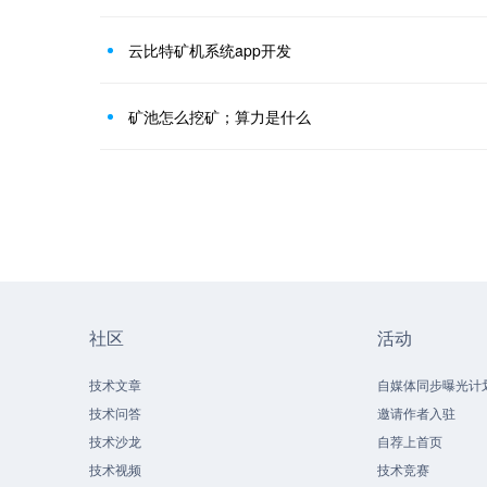
云比特矿机系统app开发
矿池怎么挖矿；算力是什么
社区
活动
技术文章
自媒体同步曝光计
技术问答
邀请作者入驻
技术沙龙
自荐上首页
技术视频
技术竞赛