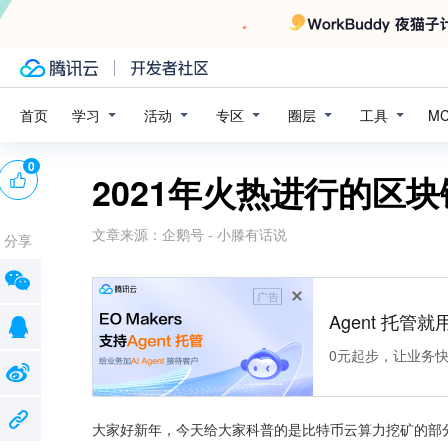
学习
活动
专区
圈层
工具
首页
M
0
2021年火热进行的区
文章来源：
企鹅号 - 小滕有话说
分享
广告
Agent 托管就用
0元起步，让业务快速拥
大家好新年，今天给大家科普的是比特币云算力挖矿的部