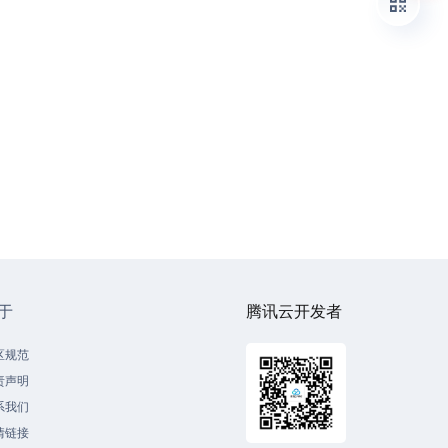
于
腾讯云开发者
区规范
责声明
系我们
情链接