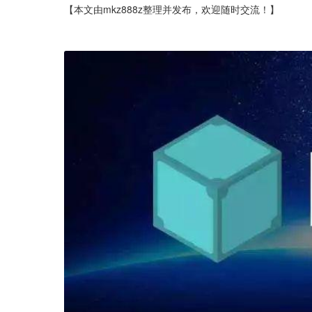
【本文由mkz888z整理并发布，欢迎随时交流！】