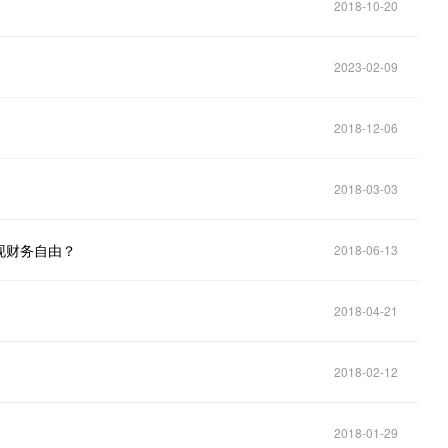
2018-10-20
2023-02-09
2018-12-06
2018-03-03
现财务自由？
2018-06-13
2018-04-21
2018-02-12
2018-01-29