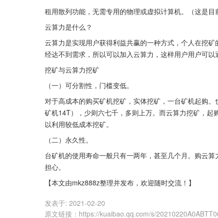
租用散列功能，无需专用的物理或虚拟计算机。（这是目
云算力是什么？
云算力是实现用户获得利益共赢的一种方式，个人在挖矿
经达不到需求，所以可以加入云算力，这样用户用户可以
挖矿与云算力挖矿
（一）可分割性，门槛变低。
对于高成本的购买矿机挖矿，实体挖矿，一台矿机起购。
矿机14T），少则六七千，多则上万。而云算力挖矿，起
以利用较低成本挖矿。
（二）永久性。
台矿机的使用寿命一般只有一两年，甚至几个月。购云算
担心。
【本文由mkz888z整理并发布，欢迎随时交流！】
发表于:
2021-02-20
原文链接
：
https://kuaibao.qq.com/s/20210220A0ABTT0