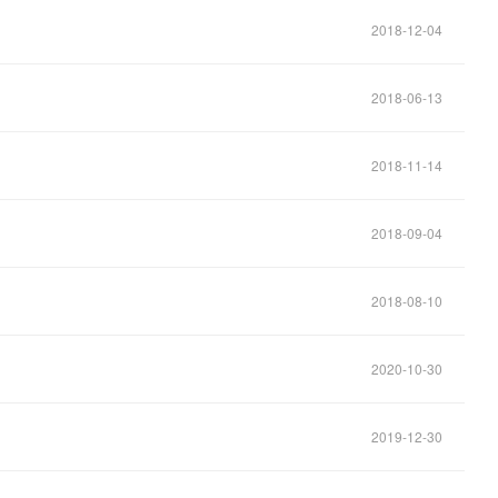
2018-12-04
2018-06-13
2018-11-14
2018-09-04
2018-08-10
2020-10-30
2019-12-30