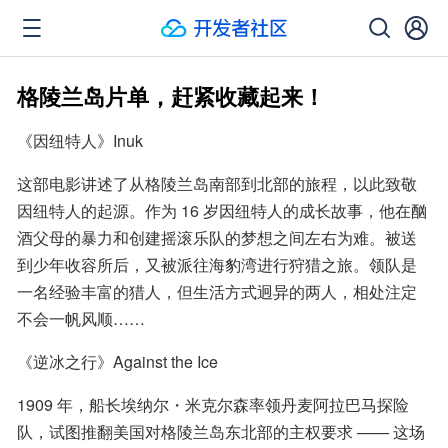
格陵兰岛片单，赶紧收藏起来！
《因纽特人》Inuk
这部电影讲述了从格陵兰岛南部到北部的旅程，以此致敬
因纽特人的起源。作为 16 岁因纽特人的成长故事，他在酗
酒父母的暴力和创建摇滚乐队的梦想之间左右为难。被送
到少年收容所后，又被派往海豹湾进行狩猎之旅。领队是
一名经验丰富的猎人，但生活方式迥异的两人，相处注定
不会一帆风顺……
《逆冰之行》Against the Ice
1909 年，船长埃纳尔・米克尔森率领丹麦阿拉巴马探险
队，试图推翻美国对格陵兰岛东北部的主权要求 —— 这场