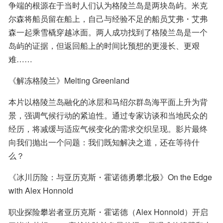
争端的根源在于当时人们认为格陵兰岛是两块岛屿。米克
尔森将船员留在船上，自己与经验不足的船员艾弗・艾弗
森一起乘雪橇穿越冰面。两人成功找到了格陵兰岛是一个
岛屿的证据，但返回船上的时间比预想的更漫长、更艰
难……
《解冻格陵兰》Melting Greenland
本片以格陵兰岛融化的冰层和马绍尔群岛海平面上升为背
景，强调气候行动的紧迫性。通过专家访谈和当地民众的
经历，将减缓与适应气候变化的需求交织呈现。影片最终
向我们抛出一个问题：我们既知解决之道，还在等待什
么？
《冰川历险：与亚历克斯・霍诺德勇攀北极》On the Edge 
with Alex Honnold
职业探险攀岩者亚历克斯・霍诺德（Alex Honnold）开启