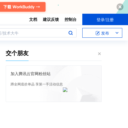
文档
建议反馈
控制台
登录/注册
案/技术大牛
发布
交个朋友
加入腾讯云官网粉丝站
蹲全网底价单品 享第一手活动信息