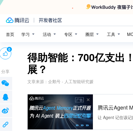
学习
活动
专区
圈层
工具
首页
M
0
得助智能：700亿支出
展？
分享
文章来源：
企鹅号 - 人工智能研究媛
广告
腾讯云Agent 
让 Agent 记